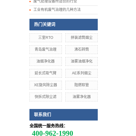
废气处理设备所适合的行业
工业有机废气治理的几种方法
热门关键词
三室RTO
拼装滤筒烟尘
青岛废气治理
沸石转筒
油烟净化器
油雾油烟净化
延长式吸气臂
AE系列烟尘
XE旋风除尘器
阻燃软管
快拆式除尘滤
油雾净化器
联系我们
全国统一服务热线：
400-962-1990